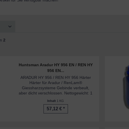
rtikel für Sie verfügbar machen!
on
2
Huntsman Aradur HY 956 EN / REN HY
956 EN...
ARADUR HY 956 / REN HY 956 Härter
Härter für Aradur / RenLam®
Giessharzsysteme Gebinde verbeult,
aber dicht verschlossen. Nettogewicht: 1
kg
Inhalt
1 KG
57,12 € *