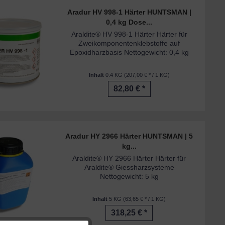
Aradur HV 998-1 Härter HUNTSMAN |
0,4 kg Dose...
Araldite® HV 998-1 Härter Härter für
Zweikomponentenklebstoffe auf
Epoxidharzbasis Nettogewicht: 0,4 kg
Inhalt
0.4 KG
(207,00 € * / 1 KG)
82,80 € *
Aradur HY 2966 Härter HUNTSMAN | 5
kg...
Araldite® HY 2966 Härter Härter für
Araldite® Giessharzsysteme
Nettogewicht: 5 kg
Inhalt
5 KG
(63,65 € * / 1 KG)
318,25 € *