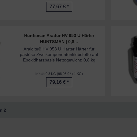
77,67 € *
Huntsman Aradur HV 953 U Härter
HUNTSMAN | 0,8...
Araldite® HV 953 U Härter Härter für
pastöse Zweikomponentenklebstoffe auf
Epoxidharzbasis Nettogewicht: 0,8 kg
Inhalt
0.8 KG
(98,95 € * / 1 KG)
79,16 € *
on
2