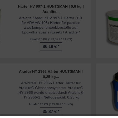
Härter HV 997-1 HUNTSMAN | 0,6 kg |
Araldite...
Araldite / Aradur HV 997-1 Härter (z.B.
für ARA AW 106) Härter für pastöse
Zweikomponentenklebstoffe auf
Epoxidharzbasis (Ersetz t Araldite /
Aradur HV 997) Nettogewicht: 0,6 kg
Inhalt
0.6 KG
(143,65 € * / 1 KG)
86,19 € *
Aradur HY 2966 Härter HUNTSMAN |
0,25 kg...
Araldite® HY 2966 Härter Härter für
Araldite® Giessharzsysteme. Araldite®
HY 2966 wurde ersetzt durch Araldite®
HY 2966-1 ! Nettogewicht: 0,25 kg
Inhalt
0.25 KG
(143,48 € * / 1 KG)
35,87 € *