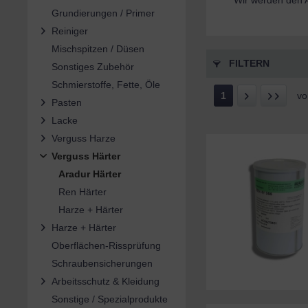
Wir werden den A
Grundierungen / Primer
Reiniger
Mischspitzen / Düsen
FILTERN
Sonstiges Zubehör
Schmierstoffe, Fette, Öle
1
v
Pasten
Lacke
Verguss Harze
Verguss Härter
Aradur Härter
Ren Härter
Harze + Härter
Harze + Härter
Oberflächen-Rissprüfung
Schraubensicherungen
Arbeitsschutz & Kleidung
Sonstige / Spezialprodukte