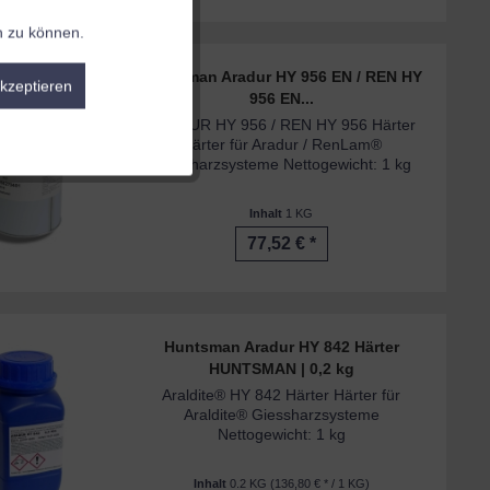
n zu können.
Aktiv
Huntsman Aradur HY 956 EN / REN HY
akzeptieren
Inaktiv
956 EN...
ARADUR HY 956 / REN HY 956 Härter
Härter für Aradur / RenLam®
Inaktiv
Giessharzsysteme Nettogewicht: 1 kg
Inhalt
1 KG
Inaktiv
77,52 € *
Inaktiv
Huntsman Aradur HY 842 Härter
HUNTSMAN | 0,2 kg
Araldite® HY 842 Härter Härter für
Araldite® Giessharzsysteme
Nettogewicht: 1 kg
Inhalt
0.2 KG
(136,80 € * / 1 KG)