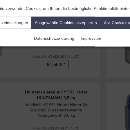
te verwendet Cookies, um Ihnen die bestmögliche Funktionalität biete
Huntsman Hardener HY 991
tzeinstellungen
Ausgewählte Cookies akzeptieren
Alle Cookies 
HUNTSMAN | 0,4 kg...
Araldite® HY 991 Härter Härter für
pastöse Zweikomponentenklebstoffe auf
Datenschutzerklärung
Impressum
Epoxidharzbasis Nettogewicht: 0,4 kg
Inhalt
0.4 KG
(228,90 € * / 1 KG)
g
91,56 € *
Huntsman Aradur HY 951 Härter
HUNTSMAN | 0,5 kg
Araldite® HY 951 Härter Härter für
Araldite® Giessharzsysteme
Nettogewicht: 0,5 kg
Inhalt
0.5 KG
(155,34 € * / 1 KG)