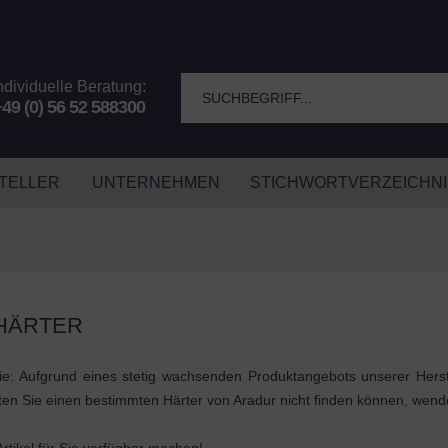
ndividuelle Beratung:
49 (0) 56 52 588300
TELLER
UNTERNEHMEN
STICHWORTVERZEICHNI
HÄRTER
ie: Aufgrund eines stetig wachsenden Produktangebots unserer Herste
ollten Sie einen bestimmten Härter von Aradur nicht finden können, wen