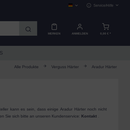
Service/Hilfe
FILZRING - Deutsch
MERKEN
ANMELDEN
0,00 € *
S
Alle Produkte
Verguss Härter
Aradur Härter
ller kann es sein, dass einige Aradur Härter noch nicht
den Sie sich bitte an unseren Kundenservice:
Kontakt
.