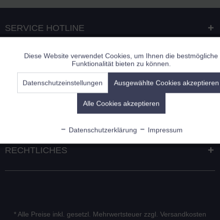
SERVICE HOTLINE
Diese Website verwendet Cookies, um Ihnen die bestmögliche
Aktiv
Funktionale
Funktionalität bieten zu können.
ÜBER FILZRING
Datenschutzeinstellungen
Ausgewählte Cookies akzeptieren
Inaktiv
Marketing
Alle Cookies akzeptieren
INFORMATIONEN
Inaktiv
Tracking
Datenschutzerklärung
Impressum
Inaktiv
Personalisierung
RECHTLICHES
Inaktiv
Service
* Alle Preise inkl. gesetzl. Mehrwertsteuer zzgl.
Versandkosten